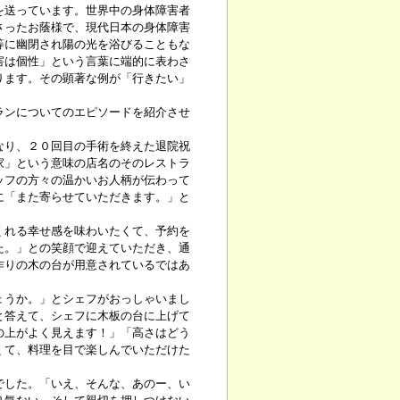
送っています。世界中の身体障害者
さったお蔭様で、現代日本の身体障害
等に幽閉され陽の光を浴びることもな
害は個性」という言葉に端的に表わさ
ります。その顕著な例が「行きたい」
ンについてのエピソードを紹介させ
り、２０回目の手術を終えた退院祝
家」という意味の店名のそのレストラ
ッフの方々の温かいお人柄が伝わって
に「また寄らせていただきます。」と
れる幸せ感を味わいたくて、予約を
た。」との笑顔で迎えていただき、通
作りの木の台が用意されているではあ
うか。」とシェフがおっしゃいまし
と答えて、シェフに木板の台に上げて
の上がよく見えます！」「高さはどう
くて、料理を目で楽しんでいただけた
した。「いえ、そんな、あのー、い