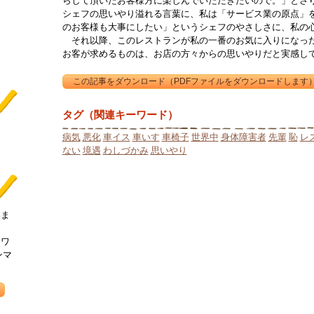
らして頂いたお客様方に楽しんでいただきたいので。」とさ
シェフの思いやり溢れる言葉に、私は「サービス業の原点」
のお客様も大事にしたい」というシェフのやさしさに、私の
それ以降、このレストランが私の一番のお気に入りになった
お客が求めるものは、お店の方々からの思いやりだと実感し
タグ（関連キーワード）
病気
悪化
車イス
車いす
車椅子
世界中
身体障害者
先輩
恥
レ
ない
境遇
わしづかみ
思いやり
いま
ーワ
ンマ