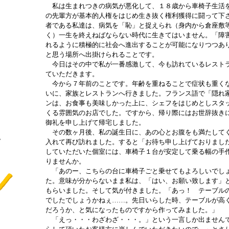
私は生まれつきの病気が悪化して、１８歳から車椅子生活を
の先輩方が基本的人権をはじめ生き抜く権利獲得に闘って下
者である私達は、病気を「恥」と捉えられ（身内から倉座敷
く）一生を終えねばならない時代に生きてはいません。「障
れるように積極的に社会へ進出することが可能になりつつあ
と思う場所へ出掛けられることです。
今日はその中で私が一番感激して、今も訪れているレストラ
ていただきます。
今から７年前のことです。年齢を重ねることで症状も重くな
いに、家族とレストランへ行きました。フランス語で「隠れ
ンは、お食事も美味しかった上に、シェフをはじめとしスタ
くる雰囲気のお店でした。ですから、帰り際にはお世辞抜き
御礼を申し上げて帰宅しました。
その数ヶ月後、私の誕生日に、あの心とお腹をも満たしてく
認
入れて再び訪れました。すると「お待ち申し上げておりまし
し
していただいた個室には、車椅子１台が安定して乗る幅の手
りませんか。
「あのー、こちらの台に車椅子ごと乗せてもよろしいでしょ
た。意味が分からないまま私は、「はい、お願い致します」
もらいました。そして気が付きました。「あっ！ テーブル
でしたでしょうかねぇ……。先日いらした時、テーブルが高
だろうか、と気になったものですから作ってみました。」
「えっ・・・わざわざ・・・。」という一言しか出ませんで