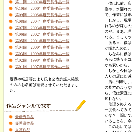
第11回 2007年度受賞作品一覧
僕は以前、店舗
第10回 2006年度受賞作品一覧
換や、水漏れの
で、作業には細
第09回 2005年度受賞作品一覧
しかし、現場と
第08回 2004年度受賞作品一覧
れるのが嫌なの
第07回 2003年度受賞作品一覧
のだ。まあ、理
第06回 2002年度受賞作品一覧
なる。ましてや
第05回 2001年度受賞作品一覧
ある日、僕は新
第04回 2000年度受賞作品一覧
が壊れたのだ。
第03回 1999年度受賞作品一覧
ちなみに僕はこ
ろもに熱々ホコ
第02回 1998年度受賞作品一覧
かも安いから、
第01回 1997年度受賞作品一覧
しかし今日は仕
入りの店に幻滅
退職や転居等により氏名公表許諾未確認
店に到着し、挨
の方のお名前は割愛させていただきまし
の見本のような
た。
ら、僕は素直に
知れない。
修理を終えると
一度食べてみて
かな？ 聞いて
最優秀作品
いることを、今
優秀賞作品
このお店ではお
入賞作品