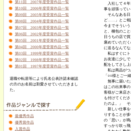
第11回 2007年度受賞作品一覧
入社して４年目
第10回 2006年度受賞作品一覧
事を頑張ってい
そんなある日、
第09回 2005年度受賞作品一覧
ど……」とご相
第08回 2004年度受賞作品一覧
今までそういう
第07回 2003年度受賞作品一覧
と、梱包のこと
第06回 2002年度受賞作品一覧
日うちの店で買
第05回 2001年度受賞作品一覧
褒めていただく
第04回 2000年度受賞作品一覧
に送るなんてな
第03回 1999年度受賞作品一覧
私はすぐにトレ
お友達に少しで
第02回 1998年度受賞作品一覧
配をしてさし上
第01回 1997年度受賞作品一覧
私は商品がつぶ
「○○様とご一
退職や転居等により氏名公表許諾未確認
無事に届いたか
の方のお名前は割愛させていただきまし
はこの出来事の
た。
客様がご来店さ
も付けてくださ
たのよ。」 そ
新しい仕事を任
りすることが多
最優秀作品
の「思い」が商
優秀賞作品
すっかり吹っ飛
入賞作品