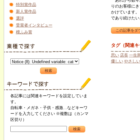
あれから数年が
特別賞作品
りのお客様にき
新人賞作品
かけています。
であり続けたい
選評
受賞者インタビュー
檀ふみ賞
タグ（関連キ
思い
店長
一生
優しい
やさし
各記事には関連キーワードを設定していま
す。
自転車・メガネ・子供・感激…などキーワ
ードを入力してください ※複数は（カンマ
区切り）