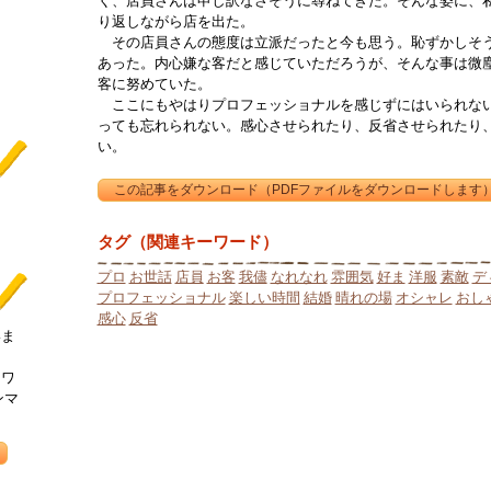
く、店員さんは申し訳なさそうに尋ねてきた。そんな姿に、
り返しながら店を出た。
その店員さんの態度は立派だったと今も思う。恥ずかしそう
あった。内心嫌な客だと感じていただろうが、そんな事は微
客に努めていた。
ここにもやはりプロフェッショナルを感じずにはいられない
っても忘れられない。感心させられたり、反省させられたり
い。
タグ（関連キーワード）
プロ
お世話
店員
お客
我儘
なれなれ
雰囲気
好ま
洋服
素敵
デ
プロフェッショナル
楽しい時間
結婚
晴れの場
オシャレ
おし
感心
反省
いま
ーワ
ンマ