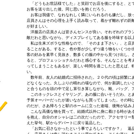
「どうもお世話様でした」と笑顔でお店を後にすると、とて
お客を送り出した後。同じ思いを抱くだろう。
お客は我儘で、なれなれしく隣にいられるのも嫌だし、放っ
店員さんはその心理を上手く読み取って、着かず離れずの距
が好ましい。
洋服店の店員さんは皆さんセンスが良い。それぞれのブラン
敵だわと思いながら、ディスプレイしてある服を吟味する以
私は生来ズボラな性格なので、「そのまま下さい」、と店員
ることがある。すると、色や形が少しずつ違う物をいくつか
客の好みを素早く見抜き、数多くの服の中から見つけ出し、
ると、プロフェッショナルだわと感心する。そんなことを考
ってしまうこともあるが、楽しい時間を過ごしたと思えば、
い。
数年前、友人の結婚式に招待された。２０代の頃は頻繁にあ
認
どなくなった。久しぶりの晴れの場なので、何か新調したい
し
と合うものを頭の中で足し算引き算しながら、靴、バッグ、
このネックレスとイヤリング、あの服に合いそうだわ、とあ
予算オーバーだったが迷いながらも買ってしまった。その時
のだが、さあ帰ろうと駅のホームに立った途端、後悔が込み
こんな高価な物を買って、結婚式以外に身に着ける時がある
を抱え、自分のオシャレは二の次だったので、アクセサリー
えた挙句、駅からデパートに戻り返品した。
「お気に召さなかったという事でよろしいですか？」 返品