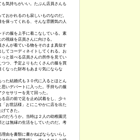
も気持ちがいい。たぶん店員さんも
ておかれるのも寂しいものなのだ。
離を保ってくれる、そんな雰囲気の人
ドの服を上手に着こなしている。素
上の視線を店員さんに向ける。
さんが着ている物をそのまま真似す
出してコーディネイトしてくれる。お
さっと並べる店員さんの所作を見てい
えつつ、予定よりもたくさんの服を買
軽くなった財布もあまり気にならな
った結婚式も３０代に入るとほとん
と思いデパートに入った。手持ちの服
アクセサリーを見て回った。
る店の前で足を止め試着をし、少々
は「お世話様」とにこやかに店を出た
上げてきた。
のだろうか。当時は２人の幼稚園児
類とは無縁の生活をしていたのだ。考
理由を書類に書かねばならないらし