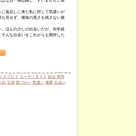
私はなお一層恐縮し、すいませんと繰
に返品しに来た私に対して気遣いが
塵も見せず、後味の悪さを残さない接
。ほんの少しの出会いだが、何年経
、そんな出会いをこれからも期待した
ィスプレイ
コーディネイト
好み
所作
ゃれ
立派
気づかい
気遣い
接客
出会い