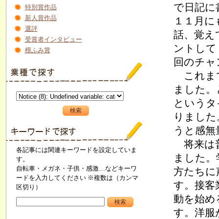
で日記に
特別賞作品
新人賞作品
１１月に
選評
話、覚え
受賞者インタビュー
ントして
檀ふみ賞
回のチャ
これまで
ました。
というタ
りました
うと感無
将来は普
各記事には関連キーワードを設定していま
ました。
す。
自転車・メガネ・子供・感激…などキーワ
方たちに
ードを入力してください ※複数は（カンマ
す。接客
区切り）
動を始め
す。洋服