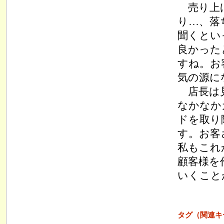
売り上げ
り…、落
聞くとい
良かった
すね。お
気の源に
店長は見
なかなか
ドを取り
す。お客
私もこれ
顧客様を
いくこと
タグ（関連キ