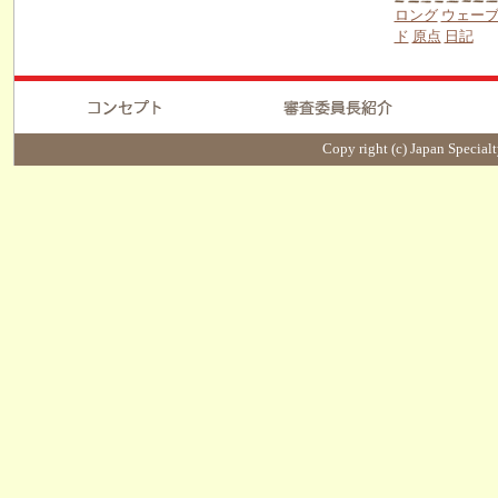
ロング
ウェー
ド
原点
日記
Copy right (c) Japan Specialt