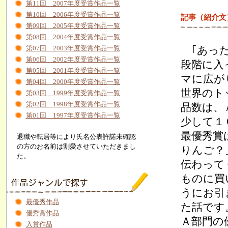
第11回 2007年度受賞作品一覧
第10回 2006年度受賞作品一覧
記事（紹介文
第09回 2005年度受賞作品一覧
第08回 2004年度受賞作品一覧
｢あった
第07回 2003年度受賞作品一覧
第06回 2002年度受賞作品一覧
段階に入
第05回 2001年度受賞作品一覧
マに広が
第04回 2000年度受賞作品一覧
世界のト
第03回 1999年度受賞作品一覧
第02回 1998年度受賞作品一覧
品数は、
第01回 1997年度受賞作品一覧
少して１
最優秀賞
退職や転居等により氏名公表許諾未確認
の方のお名前は割愛させていただきまし
りんご？
た。
伝わって
ものに買
うにお引
最優秀作品
た話です
優秀賞作品
Ａ部門の
入賞作品