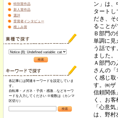
ン」は、
特別賞作品
新人賞作品
タートし
選評
だき、そ
受賞者インタビュー
ることが
檀ふみ賞
Ｂ部門の
単調に見
う話です
ました。
Ａ部門の
さんの「
く感じ取
各記事には関連キーワードを設定していま
す。㈱ザ
す。
自転車・メガネ・子供・感激…などキーワ
信頼関係
ードを入力してください ※複数は（カンマ
く、お客
区切り）
「心意気
は、野村