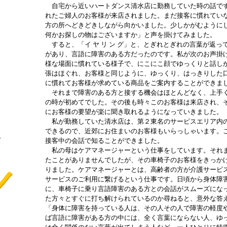
自宅から近いハートダンス清水店に勤務していた時の話です
れたご婦人のお客様が来店されました。まだ接客に慣れてい
方の所へどきどきしながら向かいました。少しかがむように
何かお探しの物はございますか」と声を掛けてみました。
すると、「イ ヤ リ ン グ」と、とぎれとぎれの言葉が返
があり、言語に障害のある方だったのです。私が次のお声掛
様な場面に慣れている様子で、にこにこ顔でゆっくりと話し
張はほぐれ、お客様と同じように、ゆっくり、はっきりした
に慣れてお客様が求めている商品をご案内することができま
それまで障害のある方と接する機会はほとんどなく、上手く
の時が初めてでした。その後も時々このお客様は来店され、
にお客様の要望が楽に聞き取れるようになっていきました。
私が勤務していた清水店は、第２東名のサービスエリア内の
できるので、近郊にお住まいのお客様もいらっしゃいます。
認
接客中の会話で知ることができました。
し
私の母はケアマネージャーという仕事をしています。それま
たことがありませんでしたが、その車椅子のお客様をきっか
りました。ケアマネージャーとは、高齢者の方が介護サービ
サービスのご利用に繋げるという仕事です。日頃から身体障
に、車椅子に乗り言語障害のある方との会話がスムーズにな
た方々とすぐに打ち解けられているのか尋ねると、意外な答
「身体に障害を持っている人は、その人その人で障害の軽度
ば言語に障害がある方の中には、全く言葉にならない人、ゆ