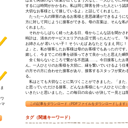
は全く関係のない言葉が出てしまう人など、一人ひとりに特
するには時間がかかるわ。私は同じ障害を持った人という認
大切なお客様として接しているよ」と話してくれました。
たった一人の障害のあるお客様と意思疎通ができるようにな
方に対して同じように接客ができる。母の言葉は、そんな私
くれました。
それからしばらく経ったある日、母からこんな話を聞かされ
時計は、清水のサービスエリアのお店で買ったんだって。『時々
お姉さんが 若い いい子！ そういえば あなたと なまえ 同じ
よ」と。私が接客したお客様は母のお客様でもあったのです
嬉しく、今までこの仕事を頑張ってきて良かったと思えた瞬
全く知らないところで繋がる不思議……。今日接客したお客
ん。一人ひとりのお客様を大切に、縁を繋いでいけるよう仕
の方その方に合わせた接客があり、接客するスタッフが変わ
る。
私はとても大切なことに気づくことができました。「また、
と思っていただける接客、どんなお客様にも一人ひとりに合
いま
いきたいと思いました。この毎日の出会いが決して一見とは
ーワ
ンマ
タグ（関連キーワード）