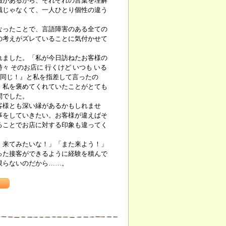
徴があるから、それぞれの言葉を理解
識じゃなくて、一人ひとり個性の違う
ったことで、言語障害のある全ての
の考えがズレていることに気付かせて
ました。「私が今日訪ねたお客様の
 そのお店に 行くけど いつも いる
！ 同じ！』と私を指差して言ったの
。私を褒めてくれていたことがとても
間でした。
様とも深い縁があるかもしれませ
事をしていきたい。お客様が違えばそ
ることでお店に対する印象も違ってく
来てみたいな！」「また来よう！」
った接客ができるように経験を積んで
限らないのだから……。