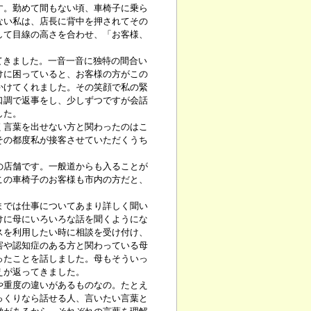
。勤めて間もない頃、車椅子に乗ら
ない私は、店長に背中を押されてその
して目線の高さを合わせ、「お客様、
ってきました。一音一音に独特の間合い
けに困っていると、お客様の方がこの
かけてくれました。その笑顔で私の緊
口調で返事をし、少しずつですが会話
した。
言葉を出せない方と関わったのはこ
その都度私が接客させていただくうち
店舗です。一般道からも入ることが
この車椅子のお客様も市内の方だと、
では仕事についてあまり詳しく聞い
けに母にいろいろな話を聞くようにな
スを利用したい時に相談を受け付け、
害や認知症のある方と関わっている母
ったことを話しました。母もそういっ
えが返ってきました。
や重度の違いがあるものなの。たとえ
っくりなら話せる人、言いたい言葉と