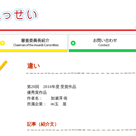
違い
第20回 2016年度 受賞作品
優秀賞作品
作者名： 加瀬澤 侑
所属企業： ㈱玉 屋
記事（紹介文）