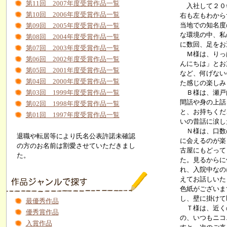
第11回 2007年度受賞作品一覧
入社して２０年
第10回 2006年度受賞作品一覧
右も左もわから
当地での知名度
第09回 2005年度受賞作品一覧
な環境の中、私
第08回 2004年度受賞作品一覧
に数回、足をお
第07回 2003年度受賞作品一覧
Ｍ様は、りっぱ
第06回 2002年度受賞作品一覧
んにちは」とお
第05回 2001年度受賞作品一覧
など、何げない
第04回 2000年度受賞作品一覧
た感じの楽しみ
第03回 1999年度受賞作品一覧
Ｂ様は、瀬戸内
間話や身の上話
第02回 1998年度受賞作品一覧
と、お持ちくだ
第01回 1997年度受賞作品一覧
いの昔話に涙し
Ｎ様は、口数の
退職や転居等により氏名公表許諾未確認
に会えるのが楽
の方のお名前は割愛させていただきまし
古屋にもどって
た。
た。見るからに
れ、入院中なの
えてお話しいた
色紙がございま
し、壁に掛けて
最優秀作品
Ｔ様は、近くの
優秀賞作品
の、いつもニコ
入賞作品