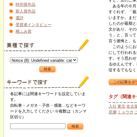
すと、次のご来
特別賞作品
ある年の６月、
新人賞作品
すぐれず、「最
いますか。まだ
選評
したのが最期と
受賞者インタビュー
文があり、その
檀ふみ賞
う」と、言って
言う後悔と、も
このようにお客
にして行われる
す。そう思わせ
るゆえんです。
従するでもなく
各記事には関連キーワードを設定していま
タグ（関連キ
す。
自転車・メガネ・子供・感激…などキーワ
入社
東京
名古
ードを入力してください ※複数は（カンマ
尼層
ミョウガ
区切り）