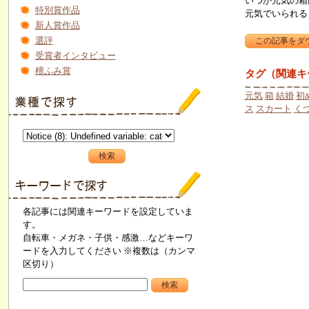
いつか元気の箱
特別賞作品
元気でいられる
新人賞作品
選評
受賞者インタビュー
檀ふみ賞
タグ（関連キ
元気
箱
結婚
初
ス
スカート
く
各記事には関連キーワードを設定していま
す。
自転車・メガネ・子供・感激…などキーワ
ードを入力してください ※複数は（カンマ
区切り）