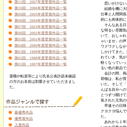
第11回 2007年度受賞作品一覧
思いがけない
第10回 2006年度受賞作品一覧
結婚を機に大阪
仕事と人間関係
第09回 2005年度受賞作品一覧
的にも肉体的に
第08回 2004年度受賞作品一覧
そんなある日、
第07回 2003年度受賞作品一覧
な明るい雰囲気
第06回 2002年度受賞作品一覧
いて、おしゃれ
第05回 2001年度受賞作品一覧
ゃいませ」の声
第04回 2000年度受賞作品一覧
ワクワクしなが
第03回 1999年度受賞作品一覧
しかけてきた。
れていき、気が
第02回 1998年度受賞作品一覧
軽くなっていっ
第01回 1997年度受賞作品一覧
るい色の新品で
会計の間、商品
退職や転居等により氏名公表許諾未確認
荷物は、私が買
の方のお名前は割愛させていただきまし
いた。そして「
た。
んばる自分への
とつずつ開けて
装された元気の
早速その日帰っ
クヨクヨ悩んで
最優秀作品
た。
優秀賞作品
あれから１年近
入賞作品