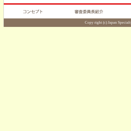
Copy right (c) Japan Specialt